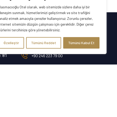
Basmacıoğlu Otel olarak, web sitemizde sizlere daha iyi bir
deneyim sunmak, hizmetlerimizi geliştirmek ve site trafiğini
analiz etmek amacıyla çerezler kullanıyoruz. Zorunlu çerezler,
internet sitemizin düzgün çalışması için gereklidir. Diğer çerez
türlerini tercihinize göre yönetebilirsiniz.
İletişim
Özelleştir
Tümünü Reddet
Tümünü Kabul Et
: 81
+90 246 223 79 00
rezervasyon@basmacioglu.com.tr