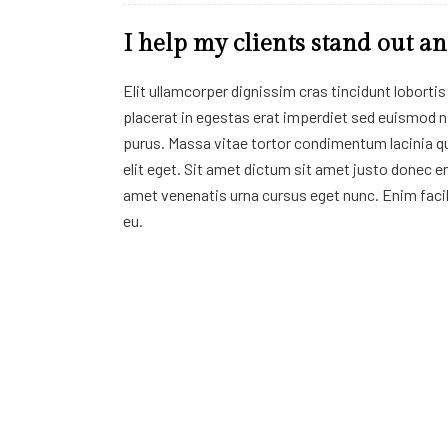
I help my clients stand out a
Elit ullamcorper dignissim cras tincidunt lobort
placerat in egestas erat imperdiet sed euismod ni
purus. Massa vitae tortor condimentum lacinia qu
elit eget. Sit amet dictum sit amet justo donec e
amet venenatis urna cursus eget nunc. Enim facil
eu.