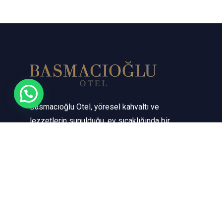
Basmacıoğlu Otel, yöresel kahvaltı ve
lezzetlerin sunulduğu, ev sıcaklığında bir
konaklama alternatifidir. Huzurlu atmosferi,
zarif odaları, yöresel lezzetleri ve
geleneksel Türk yemeklerini içeren
menüsü ile misafirlerini ağırlayan tesis
otogar’a sadece 2 km mesafededir.
Odalarında; oda servisi ve minibar gibi
olanakların yanında Basmacıoğlu Otel