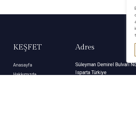
KEŞFET
Adres
Anasayfa
Süleyman Demirel Bulvarı No
Isparta Türkiye
Hakkımızda
Galeri
İletişim
Haritada gör