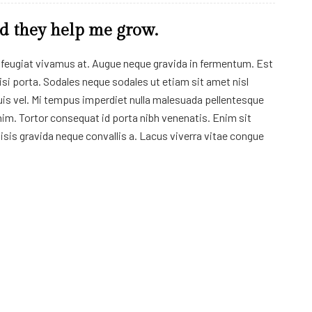
nd they help me grow.
is feugiat vivamus at. Augue neque gravida in fermentum. Est
si porta. Sodales neque sodales ut etiam sit amet nisl
is vel. Mi tempus imperdiet nulla malesuada pellentesque
nim. Tortor consequat id porta nibh venenatis. Enim sit
isis gravida neque convallis a. Lacus viverra vitae congue