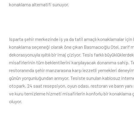
konaklama alternatifi sunuyor.
Isparta şehir merkezinde iş ya da tatil amaçlı konaklamalar için l
konaklama seçeneği olarak öne çıkan Basmacıoğlu Otel, zarif m
dekorasyonuyla ışıltılı bir imaj çiziyor. Tesis farklı büyüklüklerde
misafirlerinin tüm beklentilerini karşılayacak donanıma sahip. T
restoranında şehir manzarasına karşı lezzetli yemekleri deneyi
günün yorgunluğundan arınıyor. Tesiste sunulan kablosuz internet
otopark, 24 saat resepsiyon, oyun odası, restoran ve barın yanı 
ve kuru temizleme hizmeti misafirlerin konforlu bir konaklama 
oluyor.