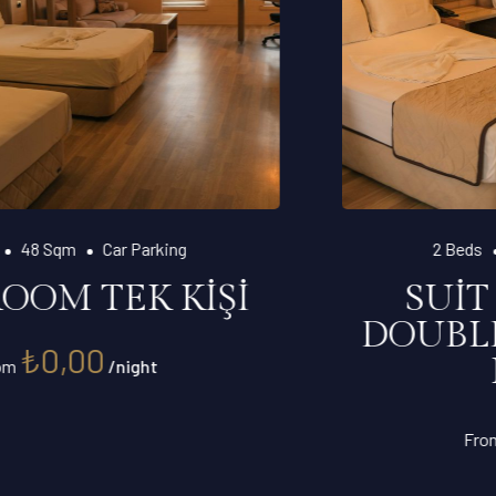
2 Beds
40 Sqm
Car Parking
SUİT ROOM ÇİFT
DOUBLE YATAKLI TEK
KİŞİLİK
₺
0,00
From
/night