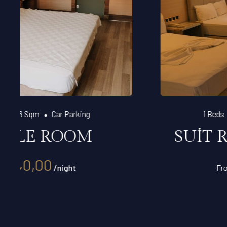
1 Beds
48 Sqm
Car Parking
SUİT ROOM TEK KİŞİ
₺
0,00
From
/night