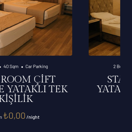
2 Beds
50 Sqm
Motorcycle
STANDART ÇİFT
YATAKLI TEK KİŞİLİK
₺
0,00
From
/night