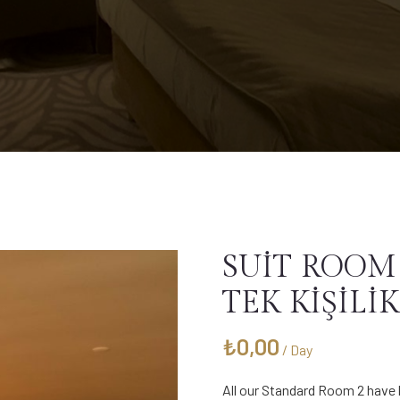
SUİT ROOM
TEK KİŞİLİK
₺
0,00
/ Day
All our Standard Room 2 have 