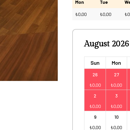
Mon
Tue
W
₺
0,00
₺
0,00
₺
0
August 2026
Sun
Mon
26
27
₺
0,00
₺
0,00
2
3
₺
0,00
₺
0,00
9
10
₺
0,00
₺
0,00