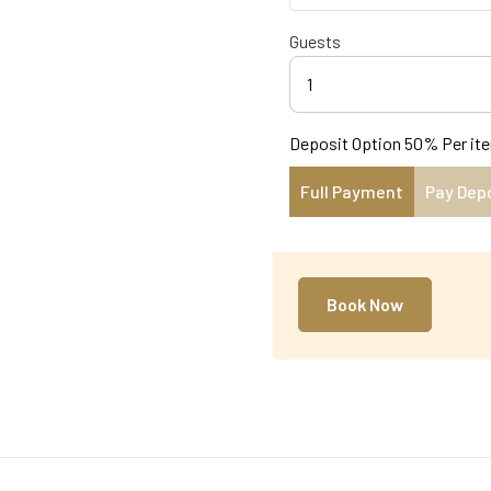
Guests
1
Deposit Option
50%
Per it
Full Payment
Pay Dep
Book Now