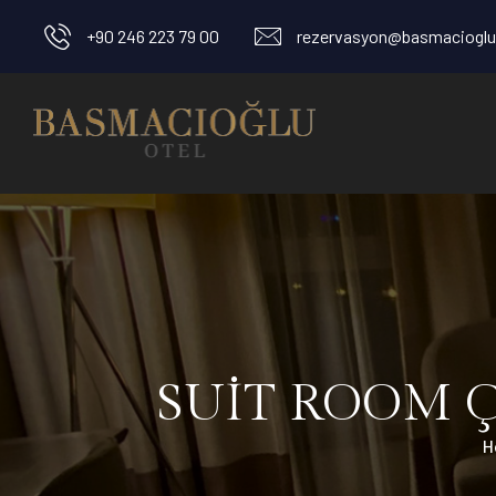
+90 246 223 79 00
rezervasyon@basmacioglu
SUİT ROOM Ç
H