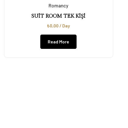
Romancy
SUİT ROOM TEK KİŞİ
₺
0,00
/ Day
Read More