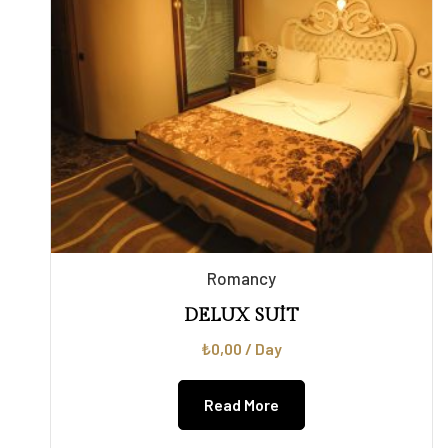
Romancy
DELUX SUİT
₺
0,00
/ Day
Read More