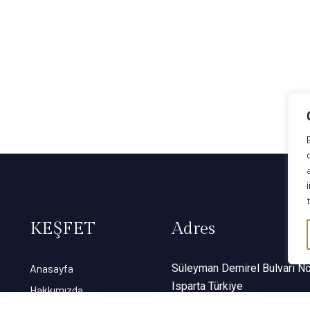
KEŞFET
Adres
Anasayfa
Süleyman Demirel Bulvarı No
Isparta Türkiye
Hakkımızda