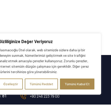
Gizliliğinize Değer Veriyoruz
Basmacıoğlu Otel olarak, web sitemizde sizlere daha iyi bir
deneyim sunmak, hizmetlerimizi geliştirmek ve site trafiğini
analiz etmek amacıyla çerezler kullanıyoruz. Zorunlu çerezler,
internet sitemizin düzgün çalışması için gereklidir. Diğer çerez
türlerini tercihinize göre yönetebilirsiniz.
İletişim
Özelleştir
Tümünü Reddet
Tümünü Kabul Et
: 81
+90 246 223 79 00
rezervasyon@basmacioglu.com.tr