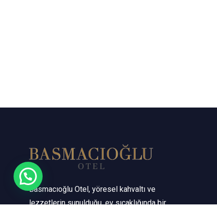
Basmacıoğlu Otel, yöresel kahvaltı ve
lezzetlerin sunulduğu, ev sıcaklığında bir
konaklama alternatifidir. Huzurlu atmosferi,