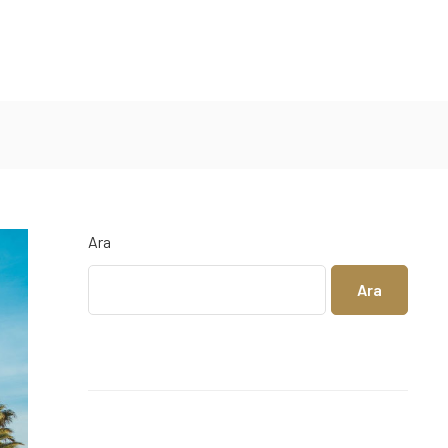
Ara
Ara